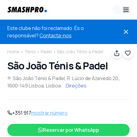
Este clube não foi reclamado. És o
responsável?
Contacta-nos
Home
Ténis
Padel
São João Ténis & Padel
São João Ténis & Padel
São João Ténis & Padel, R. Lúcio de Azevedo 20,,
1600-149 Lisboa, Lisboa
Direções
+351 917
mostrar número
Reservar por
WhatsApp