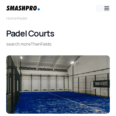
Home
Padel
Padel Courts
search.moreThenFields