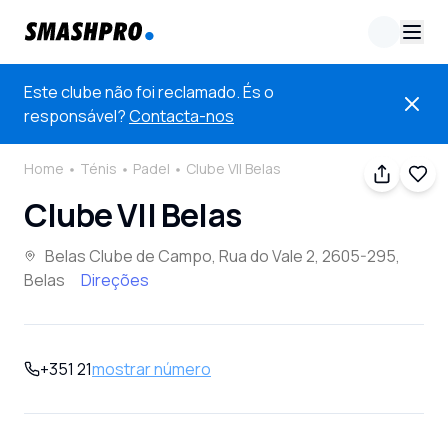
Este clube não foi reclamado. És o
responsável?
Contacta-nos
Home
Ténis
Padel
Clube VII Belas
Clube VII Belas
Belas Clube de Campo, Rua do Vale 2, 2605-295,
Belas
Direções
+351 21
mostrar número