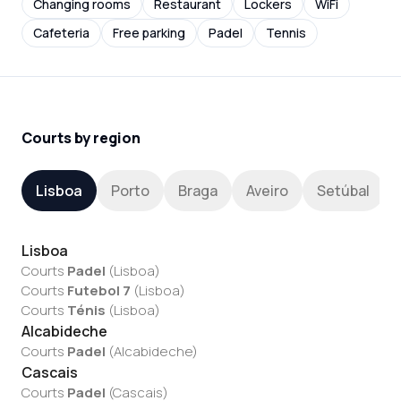
Changing rooms
Restaurant
Lockers
WiFi
Cafeteria
Free parking
Padel
Tennis
Courts by region
Lisboa
Porto
Braga
Aveiro
Setúbal
Lisboa
Courts
Padel
(
Lisboa
)
Courts
Futebol 7
(
Lisboa
)
Courts
Ténis
(
Lisboa
)
Alcabideche
Courts
Padel
(
Alcabideche
)
Cascais
Courts
Padel
(
Cascais
)