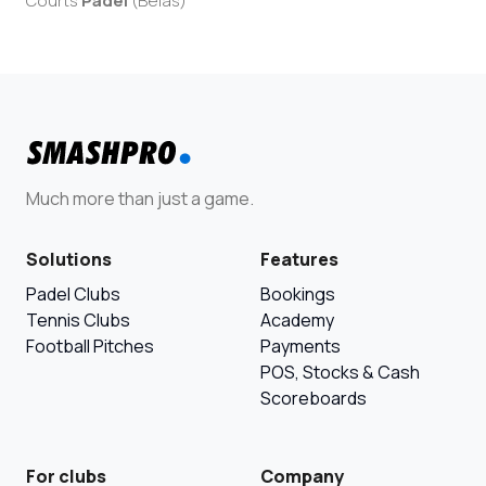
Courts
Padel
(
Belas
)
Much more than just a game.
Solutions
Features
Padel Clubs
Bookings
Tennis Clubs
Academy
Football Pitches
Payments
POS, Stocks & Cash
Scoreboards
For clubs
Company