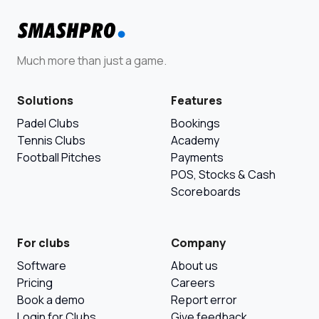
Much more than just a game.
Solutions
Features
Padel Clubs
Bookings
Tennis Clubs
Academy
Football Pitches
Payments
POS, Stocks & Cash
Scoreboards
For clubs
Company
Software
About us
Pricing
Careers
Book a demo
Report error
Login for Clubs
Give feedback