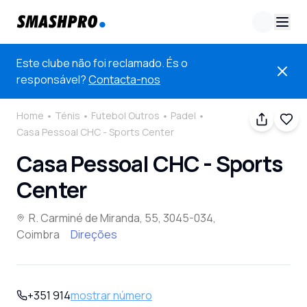
Este clube não foi reclamado. És o
responsável?
Contacta-nos
Home
Ténis
Futebol Outros
Padel
Casa Pessoal CHC - Sports Center
Casa Pessoal CHC - Sports
Center
R. Carminé de Miranda, 55, 3045-034,
Coimbra
Direções
+351 914
mostrar número