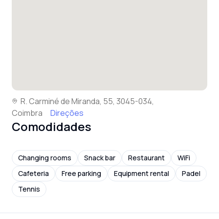
R. Carminé de Miranda, 55, 3045-034,
Coimbra
Direções
Comodidades
Changing rooms
Snack bar
Restaurant
WiFi
Cafeteria
Free parking
Equipment rental
Padel
Tennis