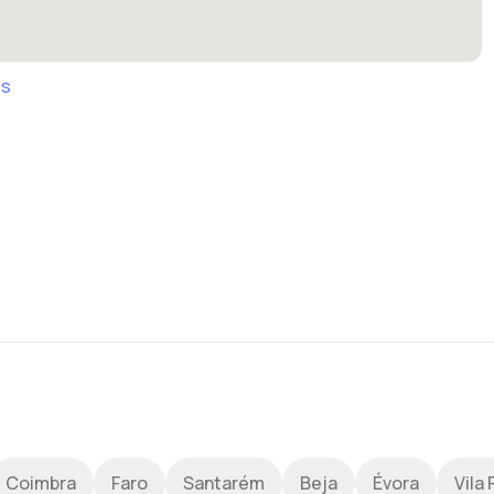
es
Coimbra
Faro
Santarém
Beja
Évora
Vila 