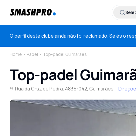
Selec
O perfil deste clube ainda não foi reclamado. Se és o r
Home
Padel
Top-padel Guimarães
Top-padel Guimar
Rua da Cruz de Pedra, 4835-042, Guimarães
Direçõ