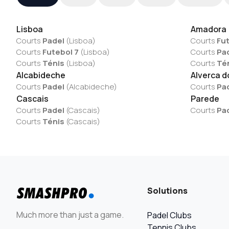
Lisboa
Amadora
Courts
Padel
(
Lisboa
)
Courts
Fut
Courts
Futebol 7
(
Lisboa
)
Courts
Pa
Courts
Ténis
(
Lisboa
)
Courts
Té
Alcabideche
Alverca d
Courts
Padel
(
Alcabideche
)
Courts
Pa
Cascais
Parede
Courts
Padel
(
Cascais
)
Courts
Pa
Courts
Ténis
(
Cascais
)
Solutions
Much more than just a game.
Padel Clubs
Tennis Clubs