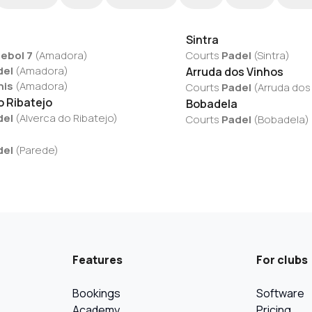
Sintra
ebol 7
(
Amadora
)
Courts
Padel
(
Sintra
)
del
(
Amadora
)
Arruda dos Vinhos
nis
(
Amadora
)
Courts
Padel
(
Arruda dos
o Ribatejo
Bobadela
del
(
Alverca do Ribatejo
)
Courts
Padel
(
Bobadela
)
del
(
Parede
)
Features
For clubs
Bookings
Software
Academy
Pricing