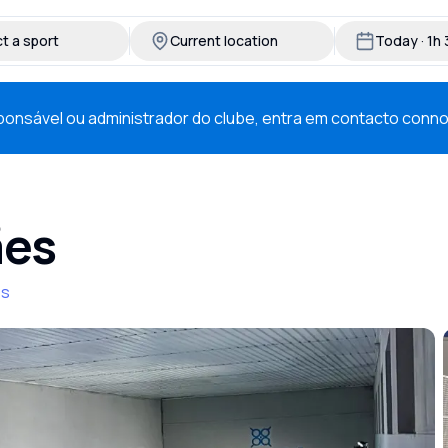
t a sport
Current location
Today · 1h
esponsável ou administrador do clube, entra em contacto conn
ães
es