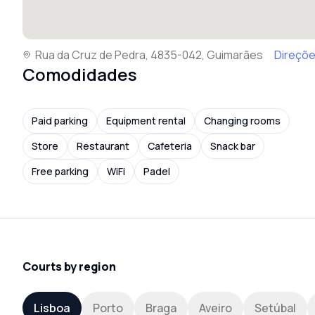
Rua da Cruz de Pedra, 4835-042, Guimarães
Direçõ
Comodidades
Paid parking
Equipment rental
Changing rooms
Store
Restaurant
Cafeteria
Snack bar
Free parking
WiFi
Padel
Courts by region
Lisboa
Porto
Braga
Aveiro
Setúbal