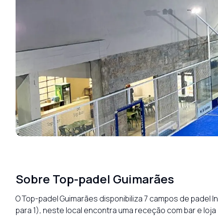
Sobre
Top-padel Guimarães
O Top-padel Guimarães disponibiliza 7 campos de padel Ind
para 1), neste local encontra uma receção com bar e lo