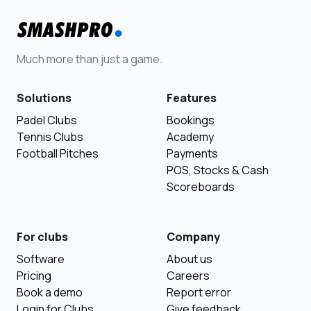
Much more than just a game.
Solutions
Features
Padel Clubs
Bookings
Tennis Clubs
Academy
Football Pitches
Payments
POS, Stocks & Cash
Scoreboards
For clubs
Company
Software
About us
Pricing
Careers
Book a demo
Report error
Login for Clubs
Give feedback