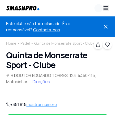
Este clube não foi reclamado. És o
responsável?
Contacta-nos
Home
Padel
Quinta de Monserrate Sport - Clube
Quinta de Monserrate
Sport - Clube
R DOUTOR EDUARDO TORRES, 123, 4450-115,
Matosinhos
Direções
+351 915
mostrar número