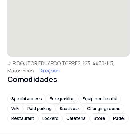
R DOUTOR EDUARDO TORRES, 123, 4450-115,
Matosinhos
Direções
Comodidades
Special access
Free parking
Equipment rental
WiFi
Paid parking
Snack bar
Changing rooms
Restaurant
Lockers
Cafeteria
Store
Padel