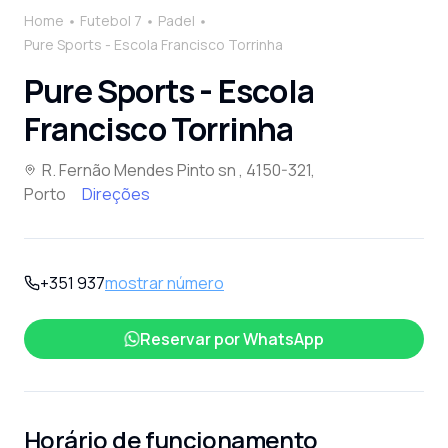
Home
Futebol 7
Padel
Pure Sports - Escola Francisco Torrinha
Pure Sports - Escola
Francisco Torrinha
R. Fernão Mendes Pinto sn , 4150-321,
Porto
Direções
+351 937
mostrar número
Reservar por
WhatsApp
Horário de funcionamento