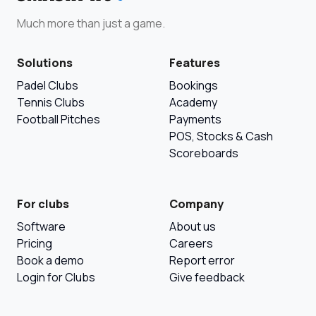
Much more than just a game.
Solutions
Features
Padel Clubs
Bookings
Tennis Clubs
Academy
Football Pitches
Payments
POS, Stocks & Cash
Scoreboards
For clubs
Company
Software
About us
Pricing
Careers
Book a demo
Report error
Login for Clubs
Give feedback