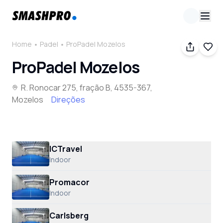
Home
Padel
ProPadel Mozelos
ProPadel Mozelos
R. Ronocar 275, fração B, 4535-367,
Mozelos
Direções
Padel
4
ICTravel
Indoor
Promacor
Indoor
Carlsberg