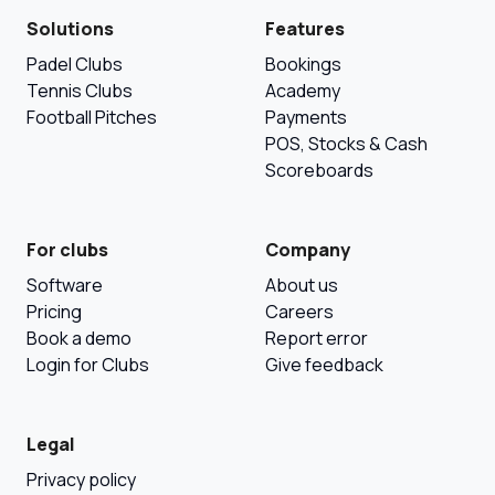
Solutions
Features
Padel Clubs
Bookings
Tennis Clubs
Academy
Football Pitches
Payments
POS, Stocks & Cash
Scoreboards
For clubs
Company
Software
About us
Pricing
Careers
Book a demo
Report error
Login for Clubs
Give feedback
Legal
Privacy policy