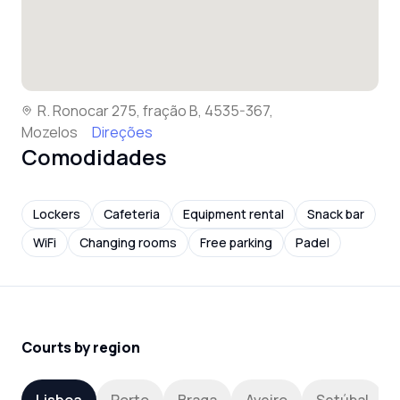
R. Ronocar 275, fração B, 4535-367,
Mozelos
Direções
Comodidades
Lockers
Cafeteria
Equipment rental
Snack bar
WiFi
Changing rooms
Free parking
Padel
Courts by region