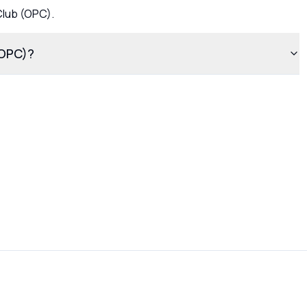
Club (OPC)
.
(OPC)?