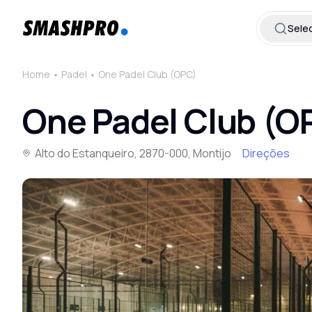
Selec
Home
Padel
One Padel Club (OPC)
One Padel Club (O
Alto do Estanqueiro, 2870-000, Montijo
Direções