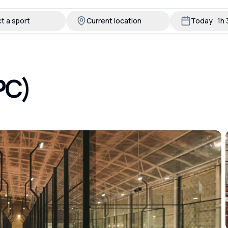
t a sport
Current location
Today · 1h
PC)