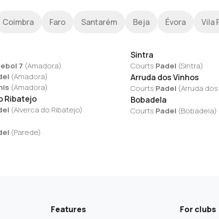
Coimbra
Faro
Santarém
Beja
Évora
Vila 
Sintra
ebol 7
(
Amadora
)
Courts
Padel
(
Sintra
)
del
(
Amadora
)
Arruda dos Vinhos
nis
(
Amadora
)
Courts
Padel
(
Arruda dos
o Ribatejo
Bobadela
del
(
Alverca do Ribatejo
)
Courts
Padel
(
Bobadela
)
del
(
Parede
)
Features
For clubs