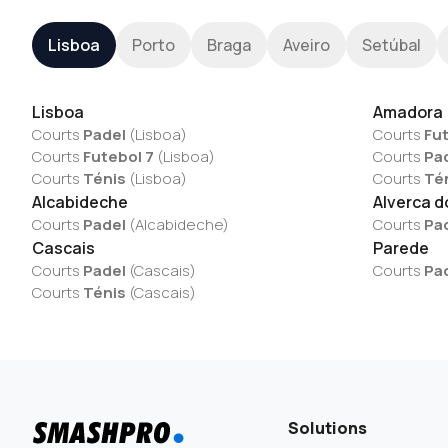
Lisboa
Porto
Braga
Aveiro
Setúbal
Lisboa
Amadora
Courts
Padel
(
Lisboa
)
Courts
Fut
Courts
Futebol 7
(
Lisboa
)
Courts
Pa
Courts
Ténis
(
Lisboa
)
Courts
Té
Alcabideche
Alverca d
Courts
Padel
(
Alcabideche
)
Courts
Pa
Cascais
Parede
Courts
Padel
(
Cascais
)
Courts
Pa
Courts
Ténis
(
Cascais
)
Solutions