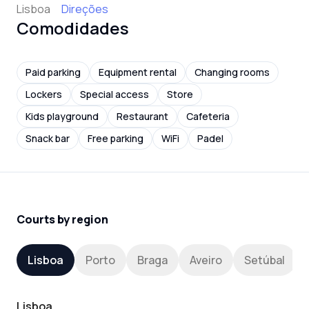
Lisboa
Direções
Comodidades
Paid parking
Equipment rental
Changing rooms
Lockers
Special access
Store
Kids playground
Restaurant
Cafeteria
Snack bar
Free parking
WiFi
Padel
Courts by region
Lisboa
Porto
Braga
Aveiro
Setúbal
Lisboa