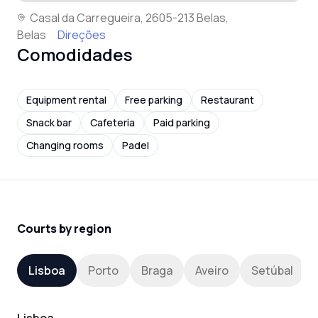
Casal da Carregueira, 2605-213 Belas,
Belas
Direções
Comodidades
Equipment rental
Free parking
Restaurant
Snack bar
Cafeteria
Paid parking
Changing rooms
Padel
Courts by region
Lisboa
Porto
Braga
Aveiro
Setúbal