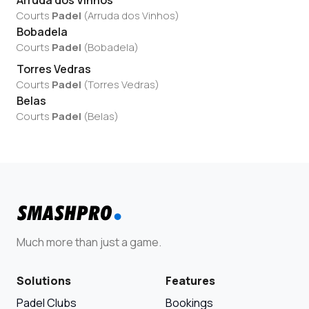
Arruda dos Vinhos
Courts
Padel
(
Arruda dos Vinhos
)
Bobadela
Courts
Padel
(
Bobadela
)
Torres Vedras
Courts
Padel
(
Torres Vedras
)
Belas
Courts
Padel
(
Belas
)
Much more than just a game.
Solutions
Features
Padel Clubs
Bookings