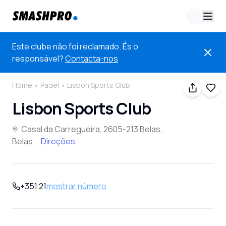
Este clube não foi reclamado. És o
responsável?
Contacta-nos
Home
Padel
Lisbon Sports Club
Lisbon Sports Club
Casal da Carregueira, 2605-213 Belas,
Belas
Direções
+351 21
mostrar número