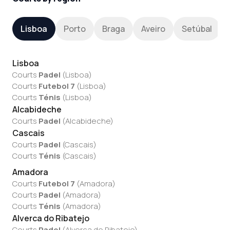
Lisboa
Porto
Braga
Aveiro
Setúbal
Lisboa
Courts
Padel
(
Lisboa
)
Courts
Futebol 7
(
Lisboa
)
Courts
Ténis
(
Lisboa
)
Alcabideche
Courts
Padel
(
Alcabideche
)
Cascais
Courts
Padel
(
Cascais
)
Courts
Ténis
(
Cascais
)
Amadora
Courts
Futebol 7
(
Amadora
)
Courts
Padel
(
Amadora
)
Courts
Ténis
(
Amadora
)
Alverca do Ribatejo
Courts
Padel
(
Alverca do Ribatejo
)