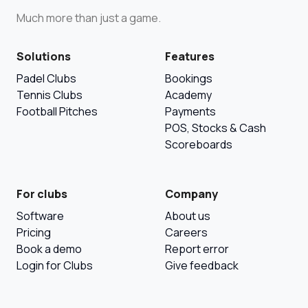
Much more than just a game.
Solutions
Features
Padel Clubs
Bookings
Tennis Clubs
Academy
Football Pitches
Payments
POS, Stocks & Cash
Scoreboards
For clubs
Company
Software
About us
Pricing
Careers
Book a demo
Report error
Login for Clubs
Give feedback