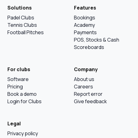
Solutions
Features
Padel Clubs
Bookings
Tennis Clubs
Academy
Football Pitches
Payments
POS, Stocks & Cash
Scoreboards
For clubs
Company
Software
About us
Pricing
Careers
Book a demo
Report error
Login for Clubs
Give feedback
Legal
Privacy policy