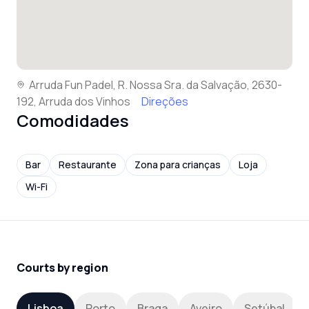
Arruda Fun Padel, R. Nossa Sra. da Salvação, 2630-
192, Arruda dos Vinhos
Direções
Comodidades
Bar
Restaurante
Zona para crianças
Loja
Wi-Fi
Courts by region
Lisboa
Porto
Braga
Aveiro
Setúbal