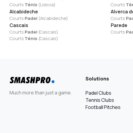
Courts
Ténis
(
Lisboa
)
Courts
Té
Alcabideche
Alverca d
Courts
Padel
(
Alcabideche
)
Courts
Pa
Cascais
Parede
Courts
Padel
(
Cascais
)
Courts
Pa
Courts
Ténis
(
Cascais
)
Solutions
Much more than just a game.
Padel Clubs
Tennis Clubs
Football Pitches