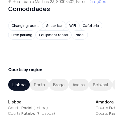
Rua Libânio Martins 23, 8000-502, Faro
Direções
Comodidades
Changing rooms
Snack bar
WiFi
Cafeteria
Free parking
Equipment rental
Padel
Courts by region
Lisboa
Porto
Braga
Aveiro
Setúbal
Lisboa
Amadora
Courts
Padel
(
Lisboa
)
Courts
Fut
Courts
Futebol 7
(
Lisboa
)
Courts
Pa