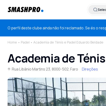
Selec
O perfil deste clube ainda não foi reclamado. Se és o r
Home
Padel
Academia de Ténis e Padel Eduardo Beldade
Academia de Ténis
Rua Libânio Martins 23, 8000-502, Faro
Direções