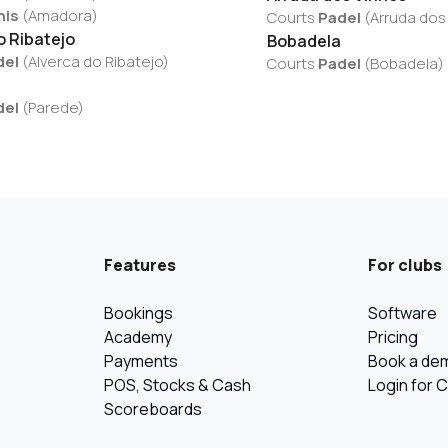
nis
(
Amadora
)
Courts
Padel
(
Arruda dos
o Ribatejo
Bobadela
del
(
Alverca do Ribatejo
)
Courts
Padel
(
Bobadela
)
del
(
Parede
)
Features
For clubs
Bookings
Software
Academy
Pricing
Payments
Book a de
POS, Stocks & Cash
Login for 
Scoreboards