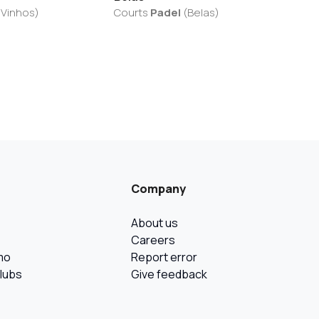
 Vinhos
)
Courts
Padel
(
Belas
)
Company
About us
Careers
mo
Report error
Clubs
Give feedback