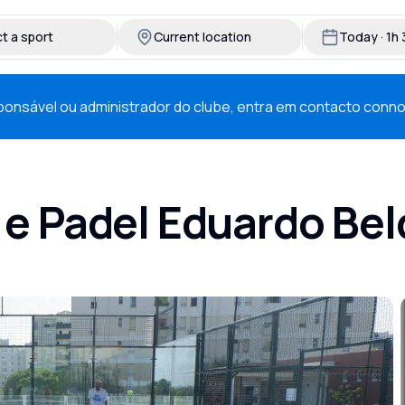
t a sport
Current location
Today · 1h
esponsável ou administrador do clube, entra em contacto conn
 e Padel Eduardo Be