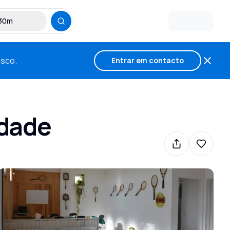
 30m
osco.
Entrar em contacto
ldade