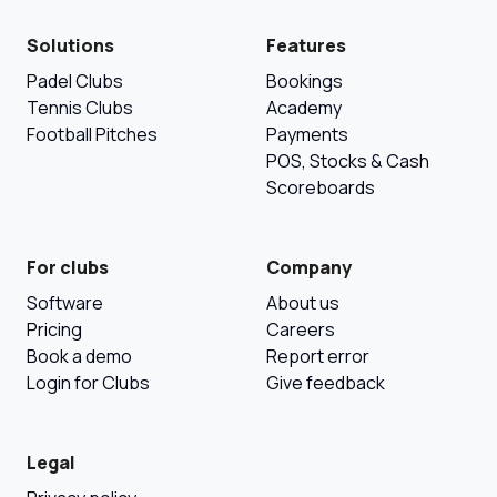
Solutions
Features
Padel Clubs
Bookings
Tennis Clubs
Academy
Football Pitches
Payments
POS, Stocks & Cash
Scoreboards
For clubs
Company
Software
About us
Pricing
Careers
Book a demo
Report error
Login for Clubs
Give feedback
Legal