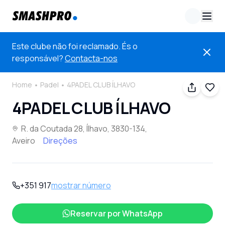
Este clube não foi reclamado. És o
responsável?
Contacta-nos
Home
Padel
4PADEL CLUB ÍLHAVO
4PADEL CLUB ÍLHAVO
R. da Coutada 28, Ílhavo, 3830-134,
Aveiro
Direções
+351 917
mostrar número
Reservar por
WhatsApp