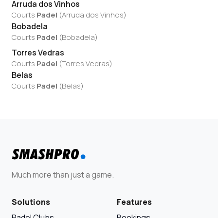
Arruda dos Vinhos
Courts
Padel
(
Arruda dos Vinhos
)
Bobadela
Courts
Padel
(
Bobadela
)
Torres Vedras
Courts
Padel
(
Torres Vedras
)
Belas
Courts
Padel
(
Belas
)
Much more than just a game.
Solutions
Features
Padel Clubs
Bookings