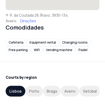
R. da Coutada 28, Ílhavo, 3830-134,
Aveiro
Direções
Comodidades
Cafeteria
Equipment rental
Changing rooms
Free parking
WiFi
Vending machine
Padel
Courts by region
Lisboa
Porto
Braga
Aveiro
Setúbal