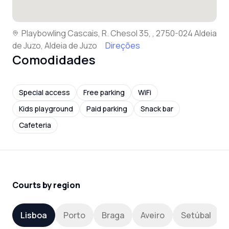
Playbowling Cascais, R. Chesol 35, , 2750-024 Aldeia
de Juzo, Aldeia de Juzo
Direções
Comodidades
Special access
Free parking
WiFi
Kids playground
Paid parking
Snack bar
Cafeteria
Courts by region
Lisboa
Porto
Braga
Aveiro
Setúbal