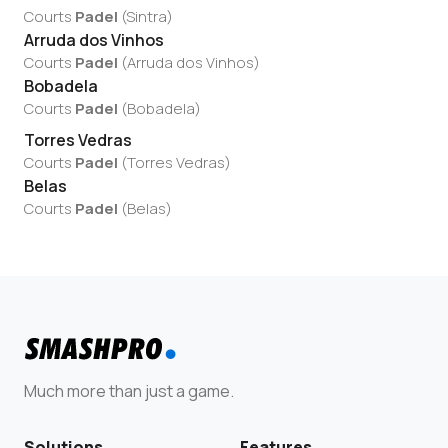
Courts
Padel
(
Sintra
)
Arruda dos Vinhos
Courts
Padel
(
Arruda dos Vinhos
)
Bobadela
Courts
Padel
(
Bobadela
)
Torres Vedras
Courts
Padel
(
Torres Vedras
)
Belas
Courts
Padel
(
Belas
)
Much more than just a game.
Solutions
Features