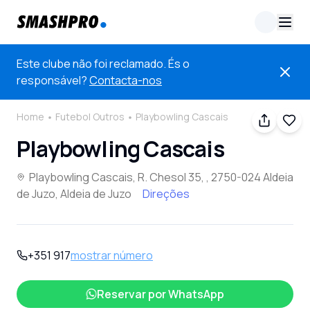
Este clube não foi reclamado. És o
responsável?
Contacta-nos
Home
Futebol Outros
Playbowling Cascais
Playbowling Cascais
Playbowling Cascais, R. Chesol 35, , 2750-024 Aldeia
de Juzo, Aldeia de Juzo
Direções
+351 917
mostrar número
Reservar por
WhatsApp