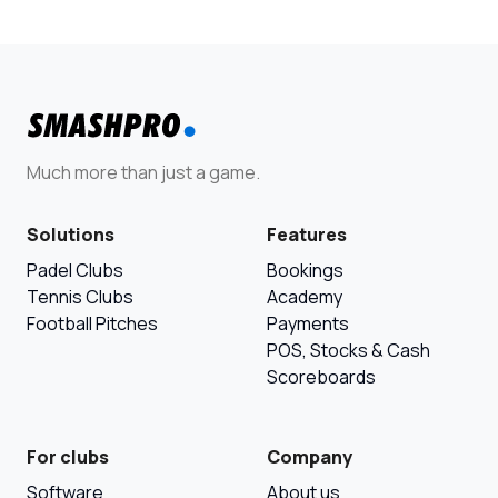
Much more than just a game.
Solutions
Features
Padel Clubs
Bookings
Tennis Clubs
Academy
Football Pitches
Payments
POS, Stocks & Cash
Scoreboards
For clubs
Company
Software
About us