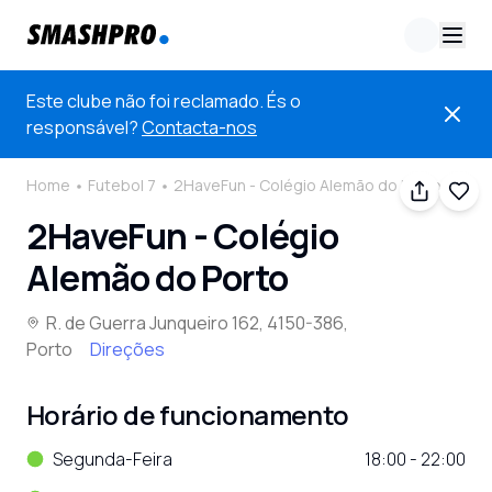
Este clube não foi reclamado. És o
responsável?
Contacta-nos
Home
Futebol 7
2HaveFun - Colégio Alemão do Porto
2HaveFun - Colégio
Alemão do Porto
R. de Guerra Junqueiro 162, 4150-386,
Porto
Direções
Horário de funcionamento
Segunda-Feira
18:00 - 22:00