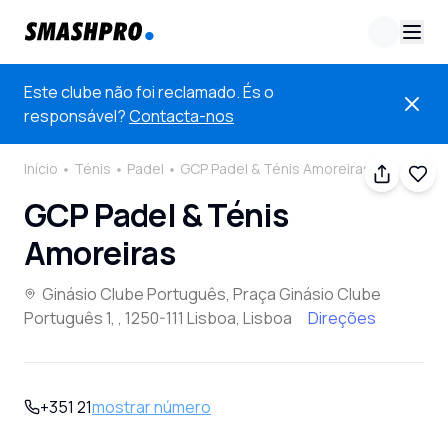
Este clube não foi reclamado. És o
responsável?
Contacta-nos
Início
Ténis
Padel
GCP Padel & Ténis Amoreiras
GCP Padel & Ténis
Amoreiras
Ginásio Clube Português, Praça Ginásio Clube
Português 1, , 1250-111 Lisboa, Lisboa
Direções
+351 21
mostrar número