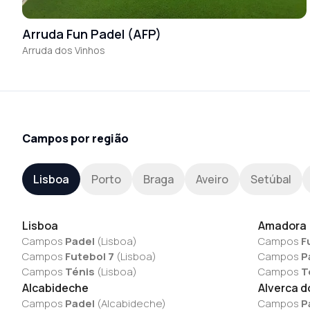
Arruda Fun Padel (AFP)
Arruda dos Vinhos
Campos por região
Lisboa
Porto
Braga
Aveiro
Setúbal
Lisboa
Amadora
Campos
Padel
(
Lisboa
)
Campos
F
Campos
Futebol 7
(
Lisboa
)
Campos
P
Campos
Ténis
(
Lisboa
)
Campos
T
Alcabideche
Alverca d
Campos
Padel
(
Alcabideche
)
Campos
P