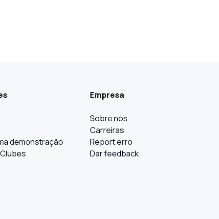
es
Empresa
Sobre nós
Carreiras
ma demonstração
Report erro
 Clubes
Dar feedback