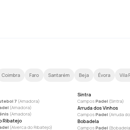
Coimbra
Faro
Santarém
Beja
Évora
Vila 
Sintra
utebol 7
(
Amadora
)
Campos
Padel
(
Sintra
)
adel
(
Amadora
)
Arruda dos Vinhos
énis
(
Amadora
)
Campos
Padel
(
Arruda do
o Ribatejo
Bobadela
adel
(
Alverca do Ribatejo
)
Campos
Padel
(
Bobadel