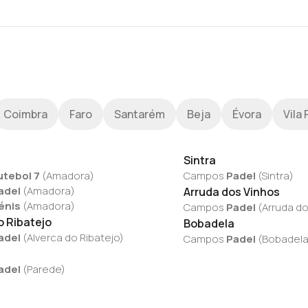
Coimbra
Faro
Santarém
Beja
Évora
Vila 
Sintra
utebol 7
(
Amadora
)
Campos
Padel
(
Sintra
)
adel
(
Amadora
)
Arruda dos Vinhos
énis
(
Amadora
)
Campos
Padel
(
Arruda do
o Ribatejo
Bobadela
adel
(
Alverca do Ribatejo
)
Campos
Padel
(
Bobadel
adel
(
Parede
)