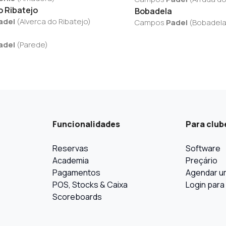
o Ribatejo
Bobadela
adel
(
Alverca do Ribatejo
)
Campos
Padel
(
Bobadel
adel
(
Parede
)
Funcionalidades
Para club
Reservas
Software
Academia
Preçário
Pagamentos
Agendar u
POS, Stocks & Caixa
Login para
Scoreboards