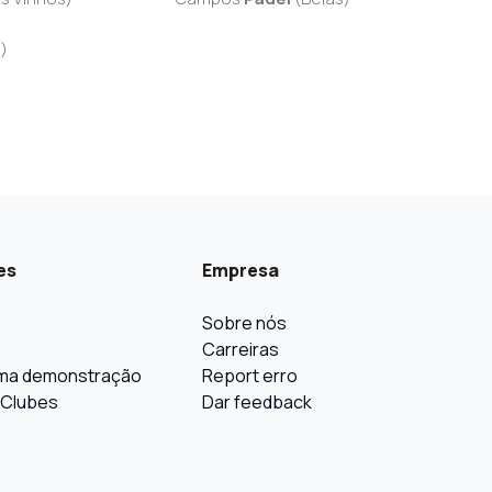
a
)
es
Empresa
Sobre nós
Carreiras
ma demonstração
Report erro
 Clubes
Dar feedback