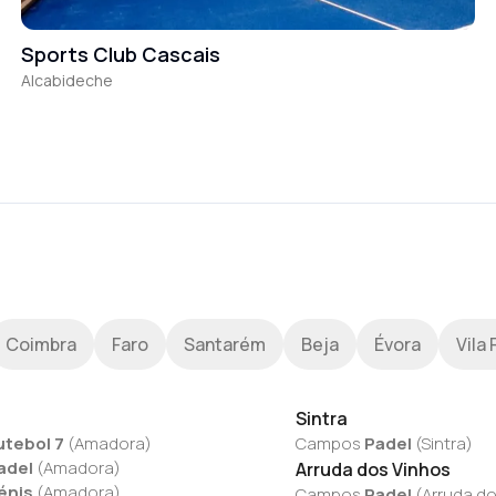
Sports Club Cascais
Alcabideche
Coimbra
Faro
Santarém
Beja
Évora
Vila 
Sintra
utebol 7
(
Amadora
)
Campos
Padel
(
Sintra
)
adel
(
Amadora
)
Arruda dos Vinhos
énis
(
Amadora
)
Campos
Padel
(
Arruda do