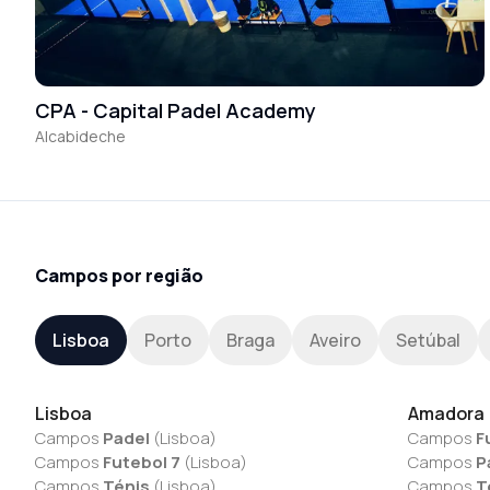
CPA - Capital Padel Academy
Alcabideche
Campos por região
Lisboa
Porto
Braga
Aveiro
Setúbal
Lisboa
Amadora
Campos
Padel
(
Lisboa
)
Campos
F
Campos
Futebol 7
(
Lisboa
)
Campos
P
Campos
Ténis
(
Lisboa
)
Campos
T