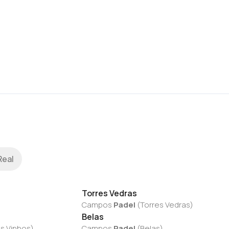
Real
Torres Vedras
Campos
Padel
(
Torres Vedras
)
Belas
s Vinhos
)
Campos
Padel
(
Belas
)