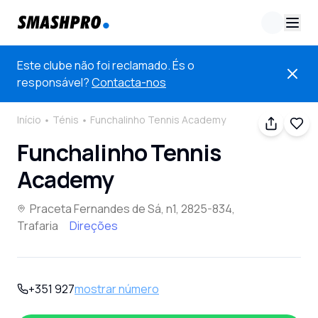
Este clube não foi reclamado. És o
responsável?
Contacta-nos
Início
Ténis
Funchalinho Tennis Academy
Funchalinho Tennis
Academy
Praceta Fernandes de Sá, n1, 2825-834,
Trafaria
Direções
+351 927
mostrar número