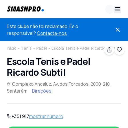
Este clube não foi reclamado. És o
responsável?
Contacta-nos
Início
Ténis
Padel
Escola Tenis e Padel Ricardo Subtil
Escola Tenis e Padel
Ricardo Subtil
Complexo Andaluz, Av. dos Forcados, 2000-210,
Santarém
Direções
+351 917
mostrar número