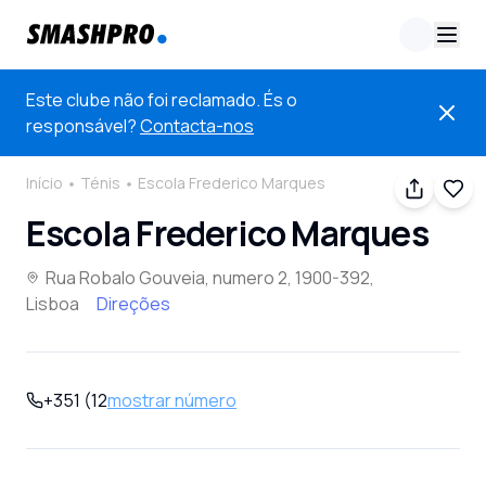
Este clube não foi reclamado. És o
responsável?
Contacta-nos
Início
Ténis
Escola Frederico Marques
Escola Frederico Marques
Rua Robalo Gouveia, numero 2, 1900-392,
Lisboa
Direções
+351 (12
mostrar número