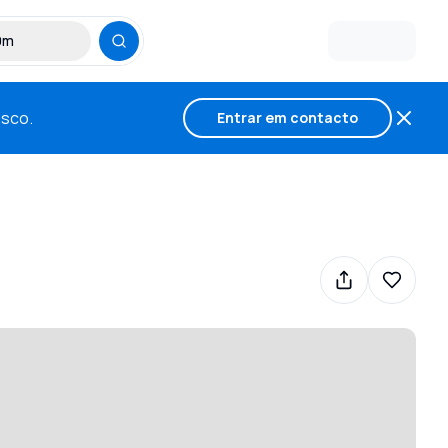
30m
osco.
Entrar em contacto