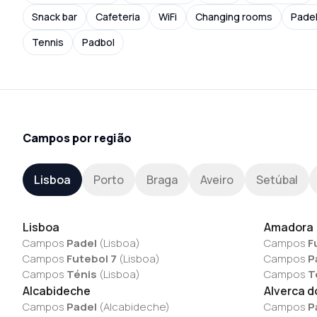
Snack bar
Cafeteria
WiFi
Changing rooms
Pade
Tennis
Padbol
Campos por região
Lisboa
Porto
Braga
Aveiro
Setúbal
Lisboa
Amadora
Campos
Padel
(
Lisboa
)
Campos
F
Campos
Futebol 7
(
Lisboa
)
Campos
P
Campos
Ténis
(
Lisboa
)
Campos
T
Alcabideche
Alverca d
Campos
Padel
(
Alcabideche
)
Campos
P