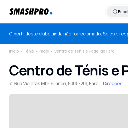
Esco
O perfil deste clube ainda não foi reclamado. Se és o r
Início
Ténis
Padel
Centro de Ténis e Padel de Faro
Centro de Ténis e 
Rua Violetas Mt E Branco, 8005-201, Faro
Direções