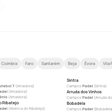
l
Coimbra
Faro
Santarém
Beja
Évora
Vila 
Sintra
utebol 7
(
Amadora
)
Campos
Padel
(
Sintra
)
adel
(
Amadora
)
Arruda dos Vinhos
énis
(
Amadora
)
Campos
Padel
(
Arruda do
o Ribatejo
Bobadela
adel
(
Alverca do Ribatejo
)
Campos
Padel
(
Bobadel