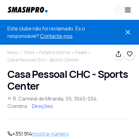
Este clube não foi reclamado. És o
responsável?
Contacta-nos
Início
Ténis
Futebol Outros
Padel
Casa Pessoal CHC - Sports Center
Casa Pessoal CHC - Sports
Center
R. Carminé de Miranda, 55, 3045-034,
Coimbra
Direções
+351 914
mostrar número