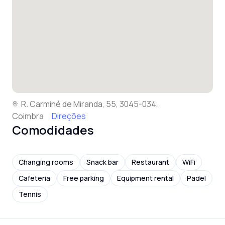
R. Carminé de Miranda, 55, 3045-034,
Coimbra
Direções
Comodidades
Changing rooms
Snack bar
Restaurant
WiFi
Cafeteria
Free parking
Equipment rental
Padel
Tennis