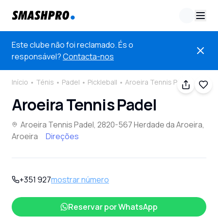
Este clube não foi reclamado. És o
responsável?
Contacta-nos
Início
Ténis
Padel
Pickleball
Aroeira Tennis Padel
Aroeira Tennis Padel
Aroeira Tennis Padel, 2820-567 Herdade da Aroeira,
Aroeira
Direções
+351 927
mostrar número
Reservar por
WhatsApp