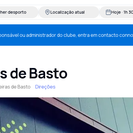
lher desporto
Localização atual
Hoje · 1h 
esponsável ou administrador do clube, entra em contacto conn
s de Basto
eiras de Basto
Direções