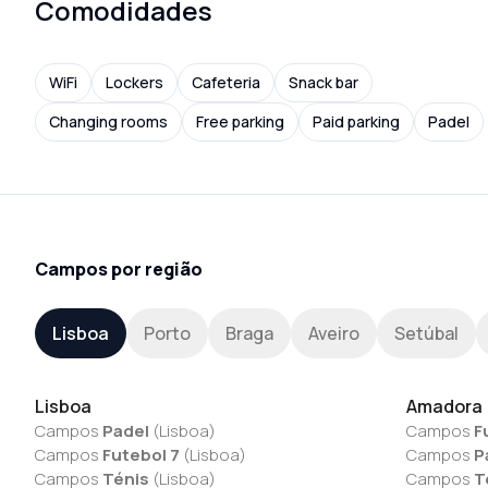
Comodidades
WiFi
Lockers
Cafeteria
Snack bar
Changing rooms
Free parking
Paid parking
Padel
Campos por região
Lisboa
Porto
Braga
Aveiro
Setúbal
Lisboa
Amadora
Campos
Padel
(
Lisboa
)
Campos
F
Campos
Futebol 7
(
Lisboa
)
Campos
P
Campos
Ténis
(
Lisboa
)
Campos
T