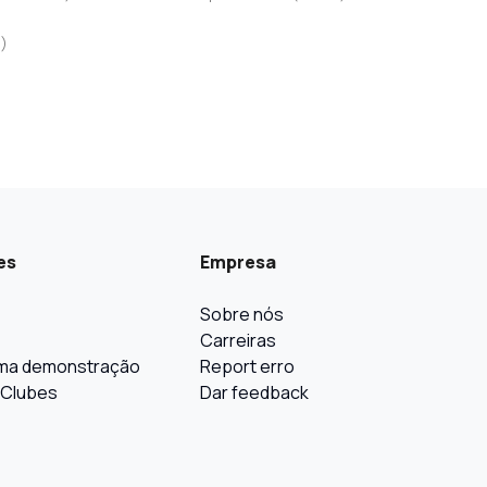
a
)
es
Empresa
Sobre nós
Carreiras
ma demonstração
Report erro
 Clubes
Dar feedback