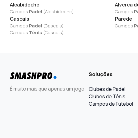
Alcabideche
Alverca d
Campos
Padel
(
Alcabideche
)
Campos
P
Cascais
Parede
Campos
Padel
(
Cascais
)
Campos
P
Campos
Ténis
(
Cascais
)
Soluções
É muito mais que apenas um jogo
Clubes de Padel
Clubes de Ténis
Campos de Futebol