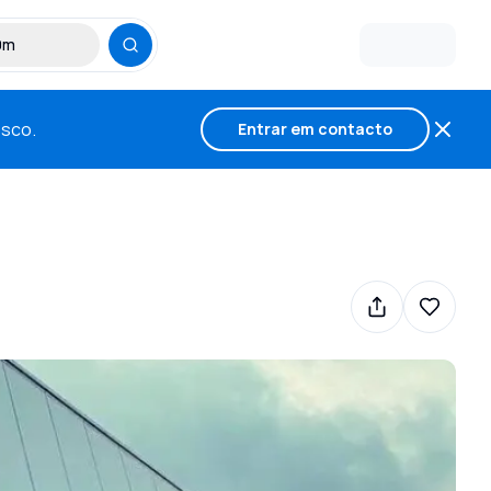
30m
osco.
Entrar em contacto