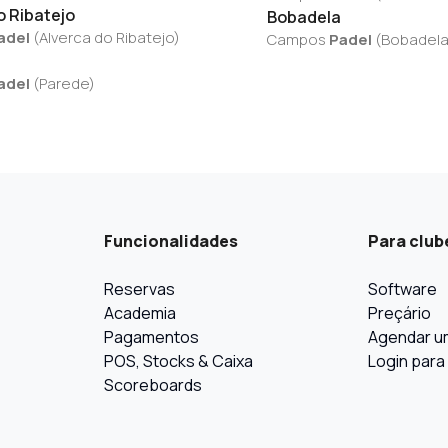
o Ribatejo
Bobadela
adel
(
Alverca do Ribatejo
)
Campos
Padel
(
Bobadel
adel
(
Parede
)
Funcionalidades
Para club
Reservas
Software
Academia
Preçário
Pagamentos
Agendar u
POS, Stocks & Caixa
Login para
Scoreboards