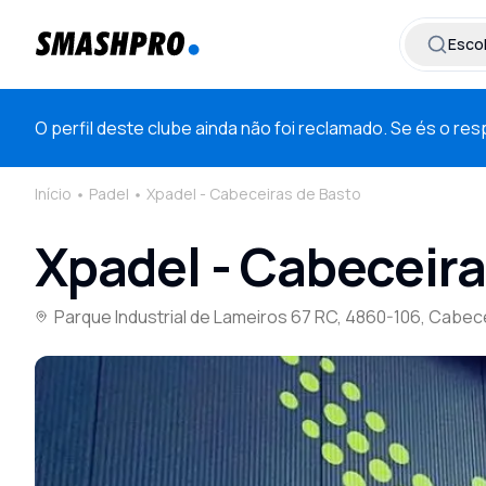
Esco
O perfil deste clube ainda não foi reclamado. Se és o r
Início
Padel
Xpadel - Cabeceiras de Basto
Xpadel - Cabeceira
Parque Industrial de Lameiros 67 RC, 4860-106, Cabec