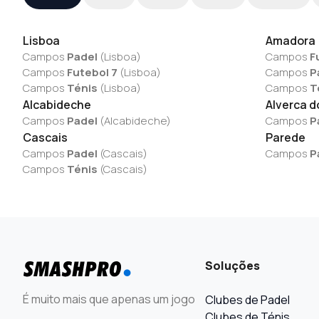
Lisboa
Amadora
Campos
Padel
(
Lisboa
)
Campos
F
Campos
Futebol 7
(
Lisboa
)
Campos
P
Campos
Ténis
(
Lisboa
)
Campos
T
Alcabideche
Alverca d
Campos
Padel
(
Alcabideche
)
Campos
P
Cascais
Parede
Campos
Padel
(
Cascais
)
Campos
P
Campos
Ténis
(
Cascais
)
Soluções
É muito mais que apenas um jogo
Clubes de Padel
Clubes de Ténis