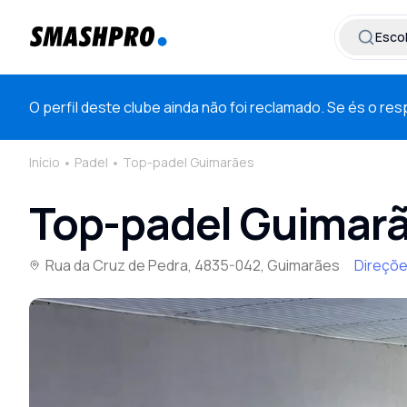
Esco
O perfil deste clube ainda não foi reclamado. Se és o r
Início
Padel
Top-padel Guimarães
Top-padel Guimar
Rua da Cruz de Pedra, 4835-042, Guimarães
Direçõ