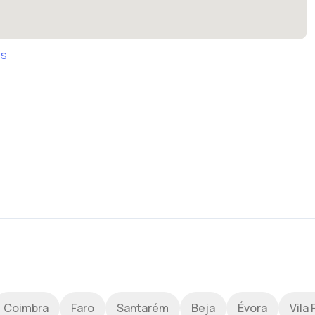
es
Coimbra
Faro
Santarém
Beja
Évora
Vila 