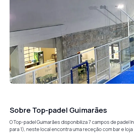
Sobre
Top-padel Guimarães
O Top-padel Guimarães disponibiliza 7 campos de padel Ind
para 1), neste local encontra uma receção com bar e lo