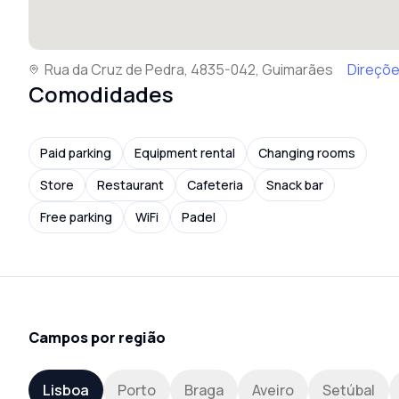
Rua da Cruz de Pedra, 4835-042, Guimarães
Direçõ
Comodidades
Paid parking
Equipment rental
Changing rooms
Store
Restaurant
Cafeteria
Snack bar
Free parking
WiFi
Padel
Campos por região
Lisboa
Porto
Braga
Aveiro
Setúbal