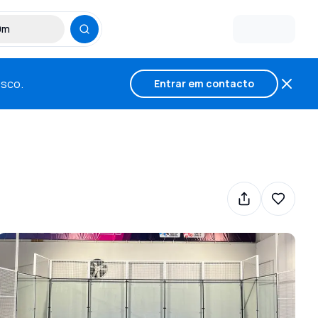
30m
osco.
Entrar em contacto