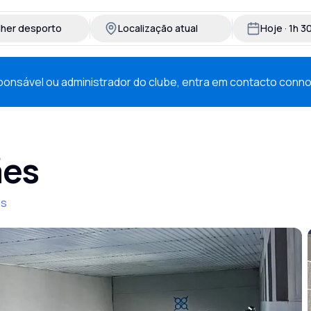
lher desporto
Localização atual
Hoje · 1h 
esponsável ou administrador do clube, entra em contacto conn
ães
es