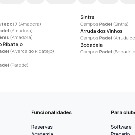
Sintra
utebol 7
(
Amadora
)
Campos
Padel
(
Sintra
)
adel
(
Amadora
)
Arruda dos Vinhos
énis
(
Amadora
)
Campos
Padel
(
Arruda do
o Ribatejo
Bobadela
adel
(
Alverca do Ribatejo
)
Campos
Padel
(
Bobadel
adel
(
Parede
)
Funcionalidades
Para club
Reservas
Software
Academia
Preçário