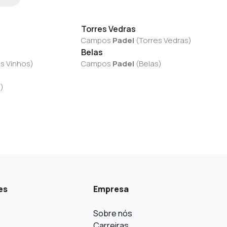
Torres Vedras
Campos
Padel
(
Torres Vedras
)
Belas
s Vinhos
)
Campos
Padel
(
Belas
)
a
)
es
Empresa
Sobre nós
Carreiras