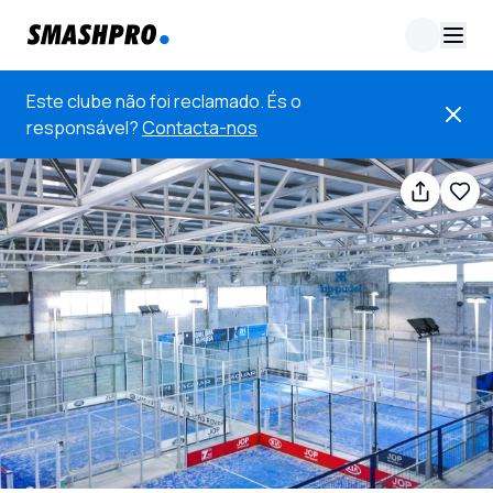
Este clube não foi reclamado. És o
responsável?
Contacta-nos