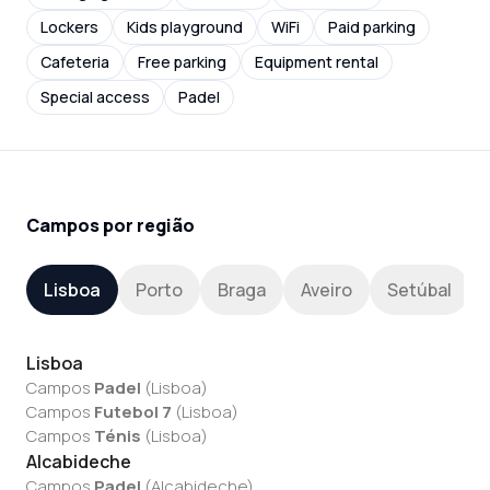
Lockers
Kids playground
WiFi
Paid parking
Cafeteria
Free parking
Equipment rental
Special access
Padel
Campos por região
Lisboa
Porto
Braga
Aveiro
Setúbal
Lisboa
Campos
Padel
(
Lisboa
)
Campos
Futebol 7
(
Lisboa
)
Campos
Ténis
(
Lisboa
)
Alcabideche
Campos
Padel
(
Alcabideche
)