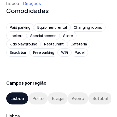
Lisboa
Direções
Comodidades
Paid parking
Equipment rental
Changing rooms
Lockers
Special access
Store
Kids playground
Restaurant
Cafeteria
Snack bar
Free parking
WiFi
Padel
Campos por região
Lisboa
Porto
Braga
Aveiro
Setúbal
Lisboa