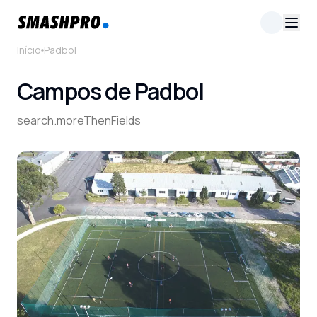
Início
Padbol
Campos de Padbol
search.moreThenFields