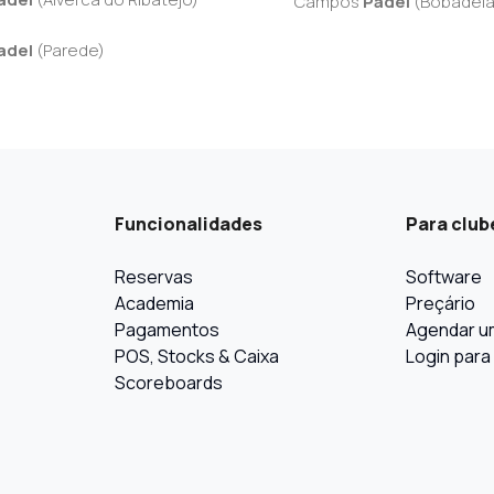
Campos
Padel
(
Bobadel
adel
(
Parede
)
Funcionalidades
Para club
Reservas
Software
Academia
Preçário
Pagamentos
Agendar u
POS, Stocks & Caixa
Login para
Scoreboards