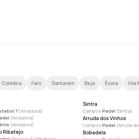
Coimbra
Faro
Santarém
Beja
Évora
Vila 
Sintra
utebol 7
(
Amadora
)
Campos
Padel
(
Sintra
)
adel
(
Amadora
)
Arruda dos Vinhos
énis
(
Amadora
)
Campos
Padel
(
Arruda do
o Ribatejo
Bobadela
adel
(
Alverca do Ribatejo
)