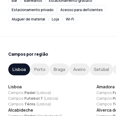
Bar
Balneários
Estacionamento gratuito
Estacionamento privado
Acesso para deficientes
Aluguer de material
Loja
Wi-Fi
Campos por região
Lisboa
Porto
Braga
Aveiro
Setúbal
Lisboa
Amadora
Campos
Padel
(
Lisboa
)
Campos
F
Campos
Futebol 7
(
Lisboa
)
Campos
P
Campos
Ténis
(
Lisboa
)
Campos
T
Alcabideche
Alverca d
Campos
Padel
(
Alcabideche
)
Campos
P