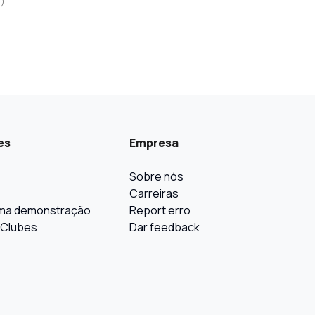
a
)
es
Empresa
Sobre nós
Carreiras
ma demonstração
Report erro
 Clubes
Dar feedback