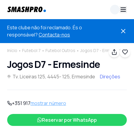
Este clube não foi reclamado. És o
responsável?
Contacta-nos
Início
Futebol 7
Futebol Outros
Jogos D7 - Ermesinde
Jogos D7 - Ermesinde
Tv. Liceiras 125, 4445- 125, Ermesinde
Direções
+351 917
mostrar número
Reservar por
WhatsApp