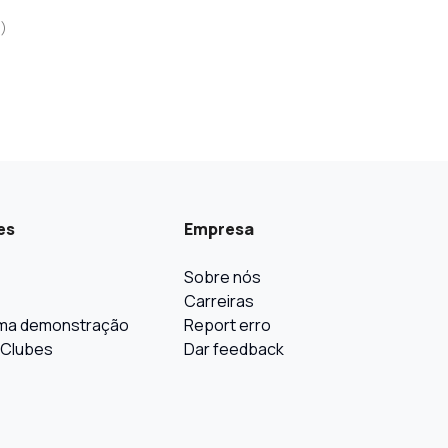
a
)
es
Empresa
Sobre nós
Carreiras
ma demonstração
Report erro
 Clubes
Dar feedback