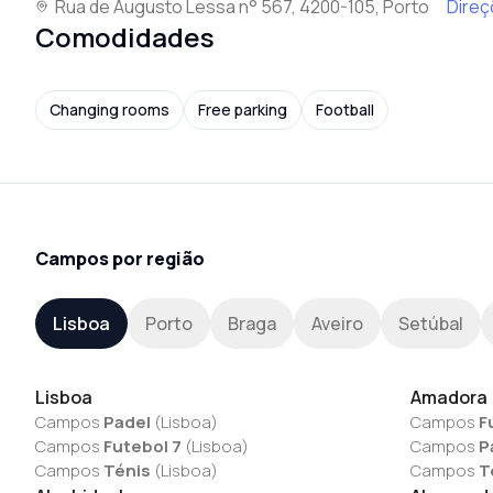
Rua de Augusto Lessa n° 567, 4200-105, Porto
Dire
Comodidades
Changing rooms
Free parking
Football
Campos por região
Lisboa
Porto
Braga
Aveiro
Setúbal
Lisboa
Amadora
Campos
Padel
(
Lisboa
)
Campos
F
Campos
Futebol 7
(
Lisboa
)
Campos
P
Campos
Ténis
(
Lisboa
)
Campos
T