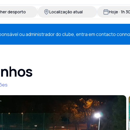
lher desporto
Localização atual
Hoje · 1h 
esponsável ou administrador do clube, entra em contacto conn
anhos
ções