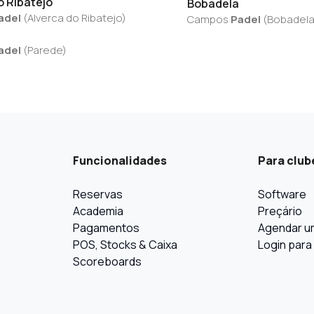
o Ribatejo
Bobadela
adel
(
Alverca do Ribatejo
)
Campos
Padel
(
Bobadel
adel
(
Parede
)
Funcionalidades
Para club
Reservas
Software
Academia
Preçário
Pagamentos
Agendar u
POS, Stocks & Caixa
Login para
Scoreboards