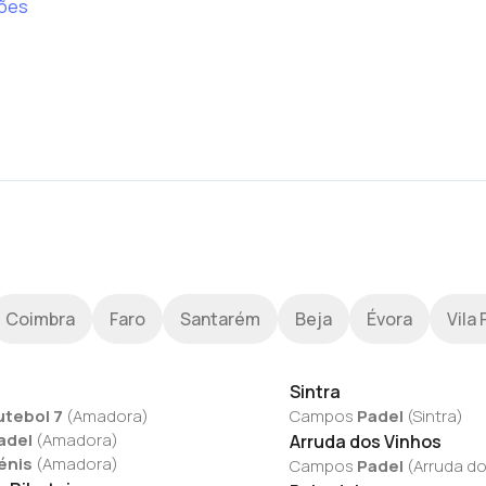
ções
Coimbra
Faro
Santarém
Beja
Évora
Vila 
Sintra
utebol 7
(
Amadora
)
Campos
Padel
(
Sintra
)
adel
(
Amadora
)
Arruda dos Vinhos
énis
(
Amadora
)
Campos
Padel
(
Arruda do