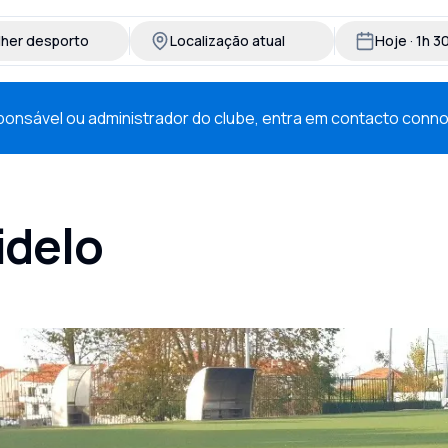
lher desporto
Localização atual
Hoje · 1h 
esponsável ou administrador do clube, entra em contacto conn
idelo