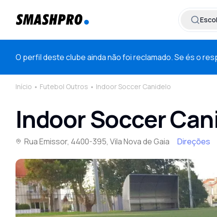
Esco
O perfil deste clube ainda não foi reclamado. Se és o r
Início
Futebol Outros
Indoor Soccer Canidelo
Indoor Soccer Can
Rua Emissor, 4400-395, Vila Nova de Gaia
Direções