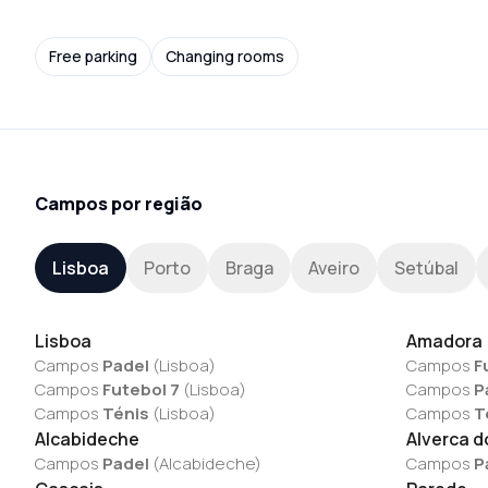
Free parking
Changing rooms
Campos por região
Lisboa
Porto
Braga
Aveiro
Setúbal
Lisboa
Amadora
Campos
Padel
(
Lisboa
)
Campos
F
Campos
Futebol 7
(
Lisboa
)
Campos
P
Campos
Ténis
(
Lisboa
)
Campos
T
Alcabideche
Alverca d
Campos
Padel
(
Alcabideche
)
Campos
P