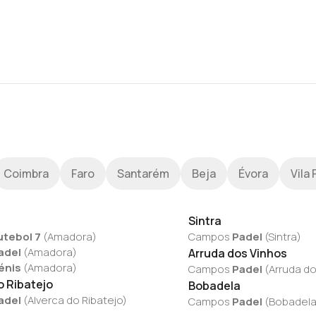
Coimbra
Faro
Santarém
Beja
Évora
Vila 
Sintra
utebol 7
(
Amadora
)
Campos
Padel
(
Sintra
)
adel
(
Amadora
)
Arruda dos Vinhos
énis
(
Amadora
)
Campos
Padel
(
Arruda do
o Ribatejo
Bobadela
adel
(
Alverca do Ribatejo
)
Campos
Padel
(
Bobadel