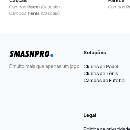
Cascais
Parede
Campos
Padel
(
Cascais
)
Campos
P
Campos
Ténis
(
Cascais
)
Soluções
É muito mais que apenas um jogo
Clubes de Padel
Clubes de Ténis
Campos de Futebol
Legal
Política de privacidad