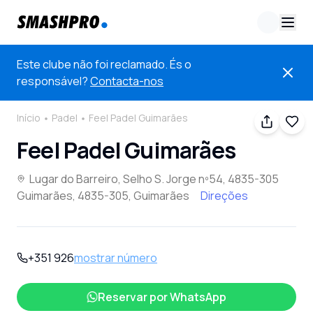
Este clube não foi reclamado. És o
responsável?
Contacta-nos
Início
Padel
Feel Padel Guimarães
Feel Padel Guimarães
Lugar do Barreiro, Selho S. Jorge nº54, 4835-305
Guimarães, 4835-305, Guimarães
Direções
+351 926
mostrar número
Reservar por
WhatsApp