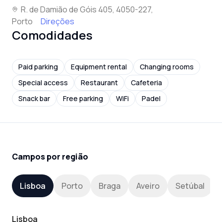
R. de Damião de Góis 405, 4050-227,
Porto
Direções
Comodidades
Paid parking
Equipment rental
Changing rooms
Special access
Restaurant
Cafeteria
Snack bar
Free parking
WiFi
Padel
Campos por região
Lisboa
Porto
Braga
Aveiro
Setúbal
Lisboa