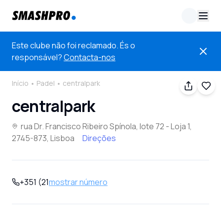
Este clube não foi reclamado. És o
responsável?
Contacta-nos
Início
Padel
centralpark
centralpark
rua Dr. Francisco Ribeiro Spínola, lote 72 - Loja 1,
2745-873, Lisboa
Direções
+351 (21
mostrar número