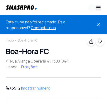
Este clube não foi reclamado. És o
responsável?
Contacta-nos
Início
Boa-Hora FC
Boa-Hora FC
Rua Aliança Operária 41, 1300-044,
Lisboa
Direções
+351 21
mostrar número