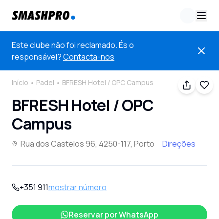
Este clube não foi reclamado. És o
responsável?
Contacta-nos
Início
Padel
BFRESH Hotel / OPC Campus
BFRESH Hotel / OPC
Campus
Rua dos Castelos 96, 4250-117, Porto
Direções
+351 911
mostrar número
Reservar por
WhatsApp