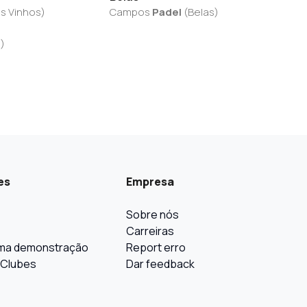
s Vinhos
)
Campos
Padel
(
Belas
)
a
)
es
Empresa
Sobre nós
Carreiras
ma demonstração
Report erro
 Clubes
Dar feedback