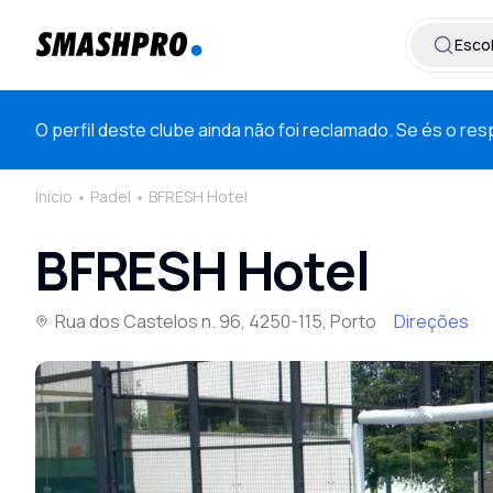
Esco
O perfil deste clube ainda não foi reclamado. Se és o r
Início
Padel
BFRESH Hotel
BFRESH Hotel
Rua dos Castelos n. 96, 4250-115, Porto
Direções