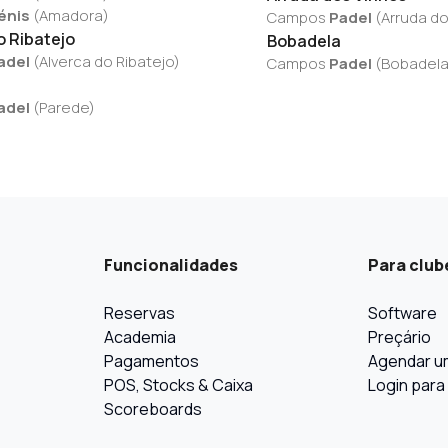
énis
(
Amadora
)
Campos
Padel
(
Arruda do
o Ribatejo
Bobadela
adel
(
Alverca do Ribatejo
)
Campos
Padel
(
Bobadel
adel
(
Parede
)
Funcionalidades
Para club
Reservas
Software
Academia
Preçário
Pagamentos
Agendar u
POS, Stocks & Caixa
Login para
Scoreboards