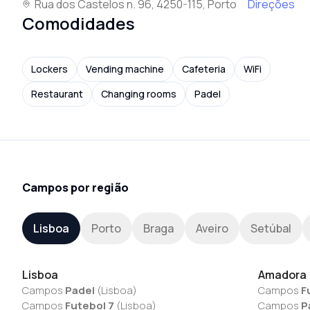
Rua dos Castelos n. 96, 4250-115, Porto
Direções
Comodidades
Lockers
Vending machine
Cafeteria
WiFi
Restaurant
Changing rooms
Padel
Campos por região
Lisboa
Porto
Braga
Aveiro
Setúbal
Lisboa
Amadora
Campos
Padel
(
Lisboa
)
Campos
F
Campos
Futebol 7
(
Lisboa
)
Campos
P