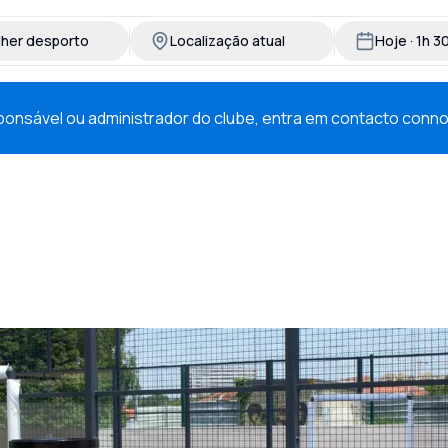
lher desporto
Localização atual
Hoje · 1h 
esponsável ou administrador do clube, entra em contacto conn