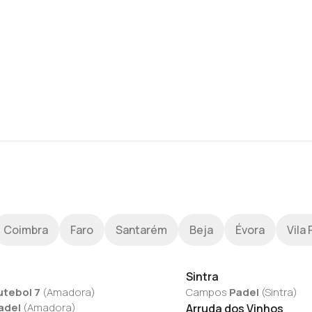
Coimbra
Faro
Santarém
Beja
Évora
Vila 
Sintra
utebol 7
(
Amadora
)
Campos
Padel
(
Sintra
)
adel
(
Amadora
)
Arruda dos Vinhos