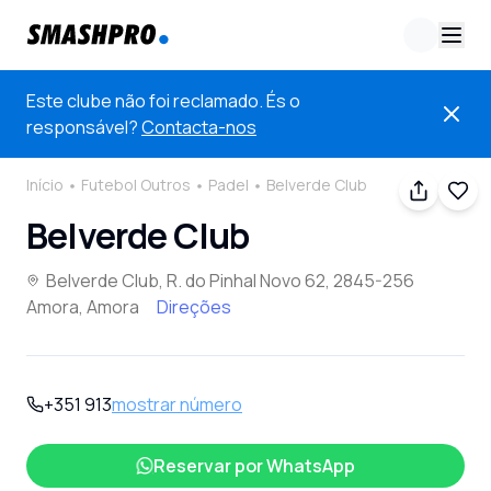
Este clube não foi reclamado. És o
responsável?
Contacta-nos
Início
Futebol Outros
Padel
Belverde Club
Belverde Club
Belverde Club, R. do Pinhal Novo 62, 2845-256
Amora, Amora
Direções
+351 913
mostrar número
Reservar por
WhatsApp