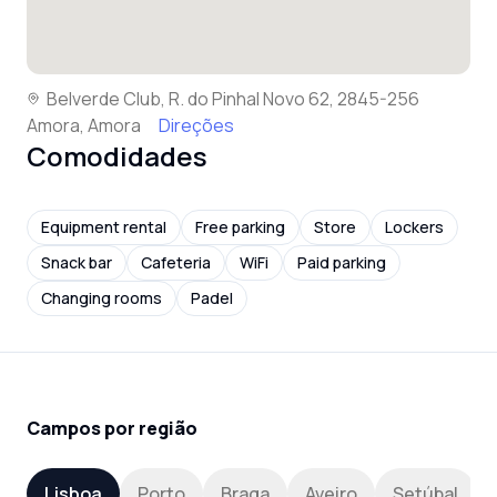
Belverde Club, R. do Pinhal Novo 62, 2845-256
Amora, Amora
Direções
Comodidades
Equipment rental
Free parking
Store
Lockers
Snack bar
Cafeteria
WiFi
Paid parking
Changing rooms
Padel
Campos por região
Lisboa
Porto
Braga
Aveiro
Setúbal