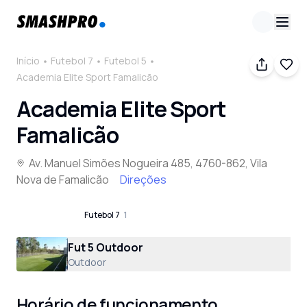
Início
Futebol 7
Futebol 5
Academia Elite Sport Famalicão
Academia Elite Sport
Famalicão
Av. Manuel Simões Nogueira 485, 4760-862, Vila
Nova de Famalicão
Direções
Futebol 5
1
Futebol 7
1
Fut 5 Outdoor
Outdoor
Horário de funcionamento