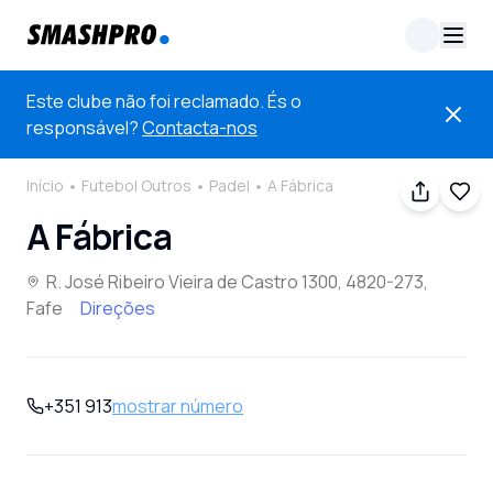
Este clube não foi reclamado. És o
responsável?
Contacta-nos
Início
Futebol Outros
Padel
A Fábrica
A Fábrica
R. José Ribeiro Vieira de Castro 1300, 4820-273,
Fafe
Direções
+351 913
mostrar número