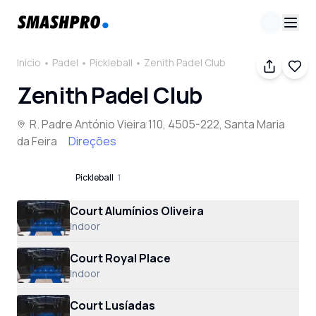
Início
Padel
Pickleball
Zenith Padel Club
Zenith Padel Club
R. Padre António Vieira 110, 4505-222, Santa Maria
da Feira
Direções
Padel
4
Pickleball
1
Court Alumínios Oliveira
Indoor
Court Royal Place
Indoor
Court Lusíadas