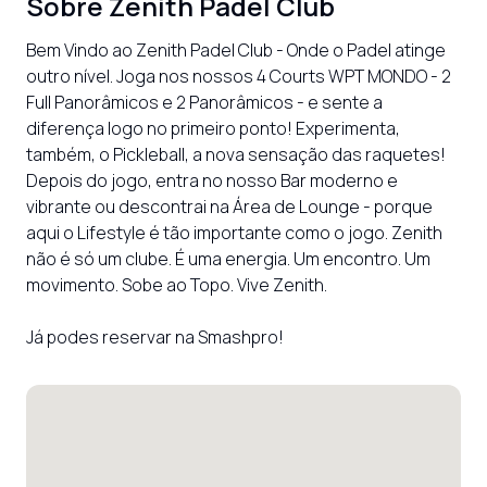
Sobre
Zenith Padel Club
Bem Vindo ao Zenith Padel Club - Onde o Padel atinge 
outro nível. Joga nos nossos 4 Courts WPT MONDO - 2 
Full Panorâmicos e 2 Panorâmicos - e sente a 
diferença logo no primeiro ponto! Experimenta, 
também, o Pickleball, a nova sensação das raquetes! 
Depois do jogo, entra no nosso Bar moderno e 
vibrante ou descontrai na Área de Lounge - porque 
aqui o Lifestyle é tão importante como o jogo. Zenith 
não é só um clube. É uma energia. Um encontro. Um 
movimento. Sobe ao Topo. Vive Zenith.

Já podes reservar na Smashpro!