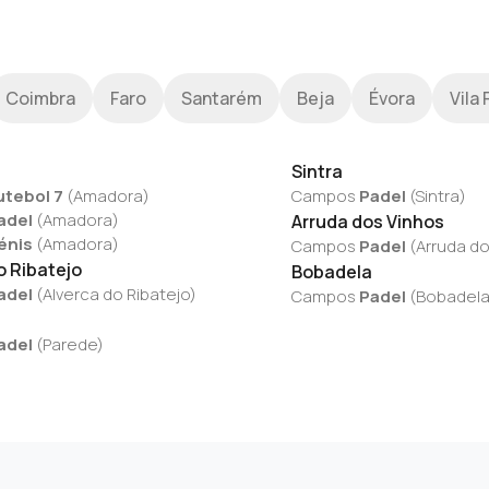
Coimbra
Faro
Santarém
Beja
Évora
Vila 
Sintra
utebol 7
(
Amadora
)
Campos
Padel
(
Sintra
)
adel
(
Amadora
)
Arruda dos Vinhos
énis
(
Amadora
)
Campos
Padel
(
Arruda do
o Ribatejo
Bobadela
adel
(
Alverca do Ribatejo
)
Campos
Padel
(
Bobadel
adel
(
Parede
)